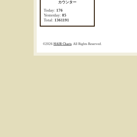
カウンター
Today:
176
Yesterday:
85
Total:
1361191
©2026
HAIR Charis
. All Rights Reserved.