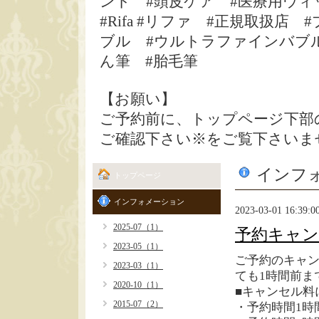
ント #頭皮ケア #医療用ウィ
#Rifa #リファ #正規取扱
ブル #ウルトラファインバブル
ん筆 #胎毛筆
【お願い】
ご予約前に、トップページ下部
ご確認下さい※をご覧下さいま
インフ
トップページ
インフォメーション
2023-03-01 16:39:0
2025-07（1）
予約キャン
2023-05（1）
ご予約のキャ
2023-03（1）
ても1時間前ま
2020-10（1）
■キャンセル料
2015-07（2）
・予約時間1時