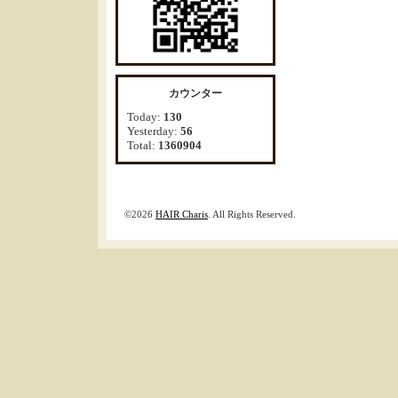
カウンター
Today:
130
Yesterday:
56
Total:
1360904
©2026
HAIR Charis
. All Rights Reserved.