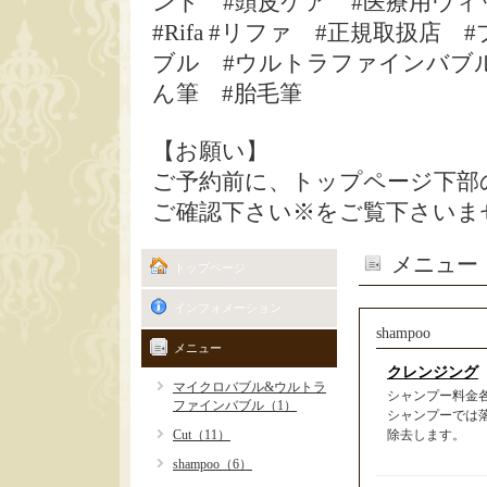
ント #頭皮ケア #医療用ウィ
#Rifa #リファ #正規取扱
ブル #ウルトラファインバブル
ん筆 #胎毛筆
【お願い】
ご予約前に、トップページ下部
ご確認下さい※をご覧下さいま
メニュー
トップページ
インフォメーション
shampoo
メニュー
クレンジング
マイクロバブル&ウルトラ
シャンプー料金
ファインバブル（1）
シャンプーでは
Cut（11）
除去します。
shampoo（6）