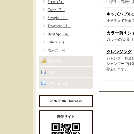
Perm（5）
中学生～高校生ま
Color（7）
キッズバブル
Straight（1）
小学生まで対象
Treatment（3）
カラー前１シ
Head Spa（4）
カラーの染まり
Others（5）
成人式（4）
クレンジング
シャンプー料金
店舗情報
シャンプーでは
除去します。
予約
お問い合わせ
2026.08.06 Thursday
携帯サイト