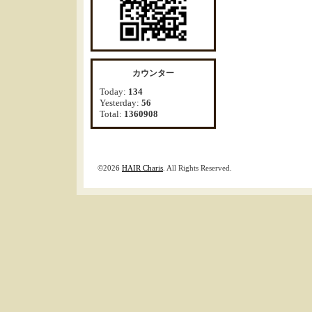
カウンター
Today:
134
Yesterday:
56
Total:
1360908
©2026
HAIR Charis
. All Rights Reserved.