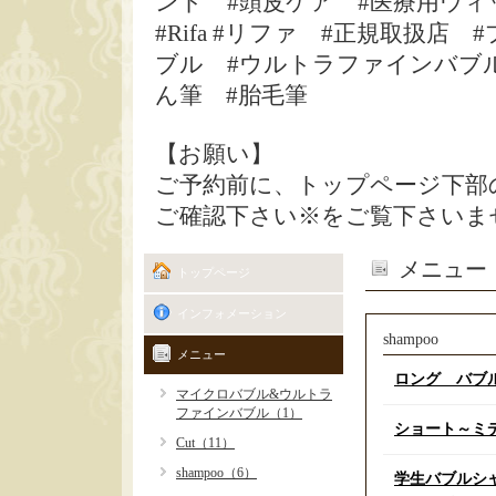
ント #頭皮ケア #医療用ウィ
#Rifa #リファ #正規取扱
ブル #ウルトラファインバブル
ん筆 #胎毛筆
【お願い】
ご予約前に、トップページ下部
ご確認下さい※をご覧下さいま
メニュー
トップページ
インフォメーション
shampoo
メニュー
ロング バブ
マイクロバブル&ウルトラ
ファインバブル（1）
ショート～ミ
Cut（11）
shampoo（6）
学生バブルシ