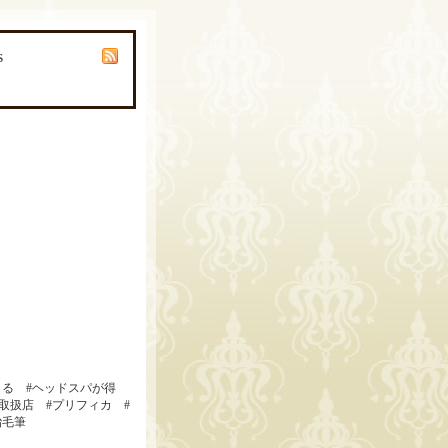
s
きる #ヘッドスパが得
規取扱店 #プリフィカ #
胎毛筆