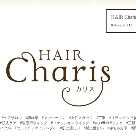
HAIR Chari
0242-23-8132
 #ヘアサロン #隠れ家 #マンツーマン #女性スタッフ #丁寧 #リラックスで
頭皮ケア #医療用ウィッグ #ファッションウィッグ #wig #Rifa #リファ #正
バブル #ウルトラファインバブル #肌に優しい #髪に優しい #赤ちゃん筆 #