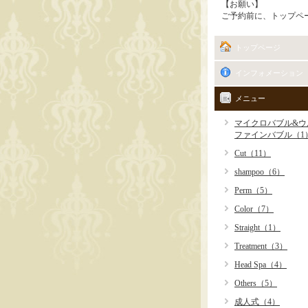
【お願い】
ご予約前に、トップペ
トップページ
インフォメーション
メニュー
マイクロバブル&ウ
ファインバブル（1
Cut（11）
shampoo（6）
Perm（5）
Color（7）
Straight（1）
Treatment（3）
Head Spa（4）
Others（5）
成人式（4）