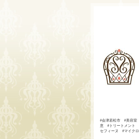
#会津若松市 #美容室
意 #トリートメント #
セフィーヌ #マイクロ